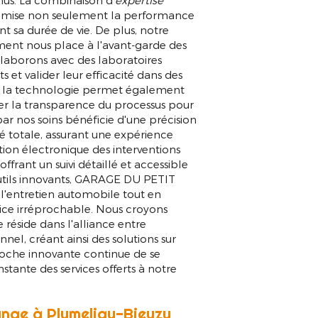
nus. La combinaison d'
expertise
timise non seulement la performance
 sa durée de vie. De plus, notre
nt nous place à l'avant-garde des
aborons avec des laboratoires
s et valider leur efficacité dans des
rs à la technologie permet également
orer la transparence du processus pour
par nos soins bénéficie d'une précision
é totale, assurant une expérience
stion électronique des interventions
frant un suivi détaillé et accessible
outils innovants, GARAGE DU PETIT
l'entretien automobile tout en
rvice irréprochable. Nous croyons
réside dans l'alliance entre
nnel, créant ainsi des solutions sur
oche innovante continue de se
tante des services offerts à notre
ange à Plumeliau-Bieuzy