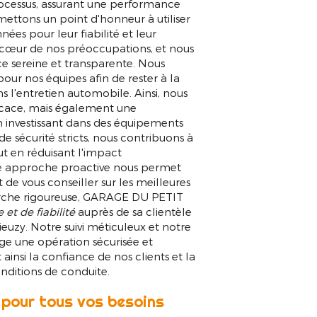
ocessus, assurant une performance
mettons un point d'honneur à utiliser
nées pour leur fiabilité et leur
au cœur de nos préoccupations, et nous
ce sereine et transparente. Nous
our nos équipes afin de rester à la
 l'entretien automobile. Ainsi, nous
ficace, mais également une
En investissant dans des équipements
 sécurité stricts, nous contribuons à
ut en réduisant l'impact
e approche proactive nous permet
de vous conseiller sur les meilleures
marche rigoureuse, GARAGE DU PETIT
 et de fiabilité
auprès de sa clientèle
ieuzy. Notre suivi méticuleux et notre
ge une opération sécurisée et
insi la confiance de nos clients et la
onditions de conduite.
 pour tous vos besoins
re prix abordable 