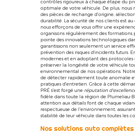
contrôles rigoureux à chaque étape du pr
optimale de votre véhicule. De plus, nous 
des pièces de rechange d'origine, sélection
durabilité. La sécurité de nos clients est 
nous efforçons de vous offrir une expérien
organisons régulièrement des formations p
pointe des innovations technologiques dans
garantissons non seulement un service ef
prévention des risques d'incidents futurs. 
modernes et en adoptant des protocoles de
préserver la longévité de votre véhicule to
environnemental de nos opérations. Notr
de détecter rapidement toute anomalie et 
pratiques d'entretien. Grâce à cette dé
PRÉ s'est forgé une
réputation d'excellence
fidèle dans toute la région de Plumeliau-B
attention aux détails font de chaque vidan
respectueuse de l'environnement, assurant a
stabilité de leur véhicule dans toutes les c
Nos solutions auto complètes
Vidange voitu