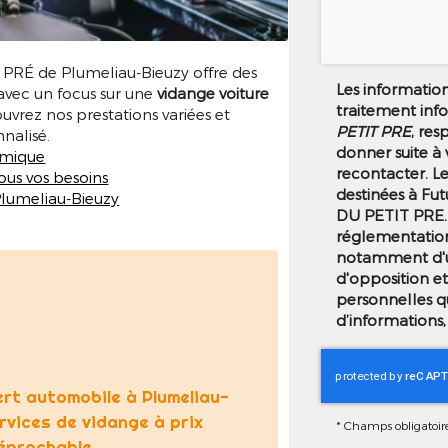
RÉ de Plumeliau-Bieuzy offre des
Les informations
 avec un focus sur une
vidange voiture
traitement inf
uvrez nos prestations variées et
PETIT PRE
, res
nalisé.
donner suite à
omique
recontacter. L
ous vos besoins
destinées à Fut
Plumeliau-Bieuzy
DU PETIT PRE.
réglementation
notamment d'un 
d'opposition e
personnelles q
d’informations,
rt automobile à Plumeliau-
ervices de vidange à prix
*
Champs obligatoir
réprochable