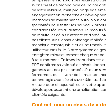
temps réel, en fonction des résultats obte
humaine
et de technologie de pointe op
de votre véhicule, mais prolonge également
engagement en recherche et développeme
méthodes de maintenance auto. Nous coll
spécialisés pour tester les nouveaux produit
conditions réelles d'utilisation. Le recou
de réduire les délais d'attente et d'améli
nos clients. Ainsi, chaque vidange réalisée 
technique remarquable et d'une traçabilit
utilisateur sans faille. Notre système de ge
enregistre minutieusement chaque étape, of
à tout moment. En investissant dans ces 
PRÉ confirme sa volonté de révolutionner 
garantissant des prix compétitifs et un se
fermement que l'avenir de la maintenance 
technologie avancée et savoir-faire traditio
mesure pour chaque véhicule. Notre appr
développer, assurant une amélioration cons
clientèle exigeante.
Contact pour un devis de vid