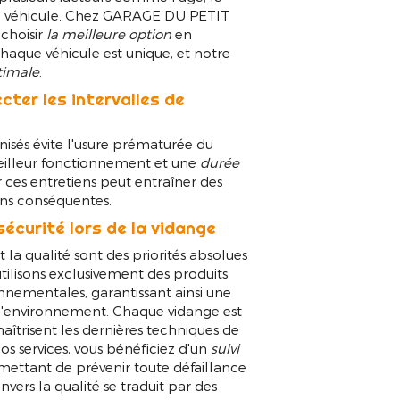
re véhicule. Chez GARAGE DU PETIT
 choisir
la meilleure option
en
haque véhicule est unique, et notre
timale
.
cter les intervalles de
nisés évite l'usure prématurée du
meilleur fonctionnement et une
durée
r ces entretiens peut entraîner des
ons conséquentes.
sécurité lors de la vidange
la qualité sont des priorités absolues
ilisons exclusivement des produits
nnementales, garantissant ainsi une
e l'environnement. Chaque vidange est
aîtrisent les dernières techniques de
s services, vous bénéficiez d'un
suivi
rmettant de prévenir toute défaillance
rs la qualité se traduit par des