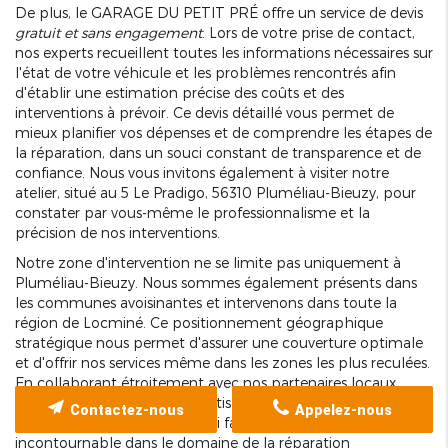
De plus, le GARAGE DU PETIT PRÉ offre un service de devis
gratuit et sans engagement
. Lors de votre prise de contact,
nos experts recueillent toutes les informations nécessaires sur
l'état de votre véhicule et les problèmes rencontrés afin
d'établir une estimation précise des coûts et des
interventions à prévoir. Ce devis détaillé vous permet de
mieux planifier vos dépenses et de comprendre les étapes de
la réparation, dans un souci constant de transparence et de
confiance. Nous vous invitons également à visiter notre
atelier, situé au 5 Le Pradigo, 56310 Pluméliau-Bieuzy, pour
constater par vous-même le professionnalisme et la
précision de nos interventions.
Notre zone d'intervention ne se limite pas uniquement à
Pluméliau-Bieuzy. Nous sommes également présents dans
les communes avoisinantes et intervenons dans toute la
région de Locminé. Ce positionnement géographique
stratégique nous permet d'assurer une couverture optimale
et d'offrir nos services même dans les zones les plus reculées.
En collaborant étroitement avec nos partenaires locaux,
nous consolidons notre expertise et notre capacité à
Contactez-nous
Appelez-nous
répondre aux urgences, ce qui fait de notre garage un acteur
incontournable dans le domaine de la réparation