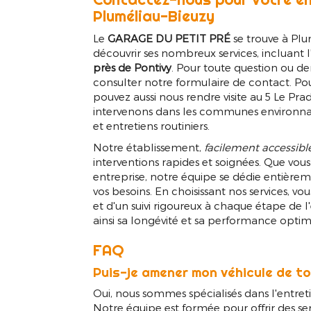
Pluméliau-Bieuzy
Le
GARAGE DU PETIT PRÉ
se trouve à Plum
découvrir ses nombreux services, incluant l
près de Pontivy
. Pour toute question ou de
consulter notre formulaire de contact. Pou
pouvez aussi nous rendre visite au 5 Le 
intervenons dans les communes environnan
et entretiens routiniers.
Notre établissement,
facilement accessibl
interventions rapides et soignées. Que vous
entreprise, notre équipe se dédie entièreme
vos besoins. En choisissant nos services, vo
et d'un suivi rigoureux à chaque étape de l
ainsi sa longévité et sa performance optim
FAQ
Puis-je amener mon véhicule de t
Oui, nous sommes spécialisés dans l'entret
Notre équipe est formée pour offrir des se