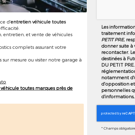
ce d'
entretien véhicule toutes
Les informations
fficacité.
traitement inf
n, entretien, et vente de véhicules
PETIT PRE
, res
donner suite à
nostics complets assurant votre
recontacter. L
destinées à Fut
 sur mesure ou visiter notre garage à
DU PETIT PRE.
réglementation
notamment d'un 
uto
d'opposition e
 véhicule toutes marques près de
personnelles q
d’informations,
*
Champs obligatoir