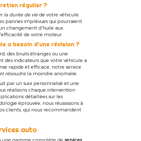
retien régulier ?
 la durée de vie
de votre véhicule.
 les pannes imprévues qui pourraient
 un changement d'huile aux
efficacité de votre moteur.
e a besoin d'une révision ?
d, des bruits étranges ou une
 des indicateurs que votre véhicule a
se rapide et efficace, notre service
 et résoudre
la moindre anomalie.
t par un suivi personnalisé et une
us réalisons chaque intervention
lications détaillées sur les
ologie éprouvée, nous réussissons à
nos clients, qui nous recommandent
rvices auto
ns une gamme complète de
services