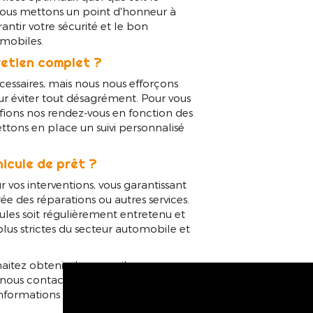
Nous mettons un point d'honneur à
antir votre sécurité et le bon
mobiles.
retien complet ?
écessaires, mais nous nous efforçons
r éviter tout désagrément. Pour vous
ifions nos rendez-vous en fonction des
ttons en place un suivi personnalisé
icule de prêt ?
r vos interventions, vous garantissant
e des réparations ou autres services.
ules soit régulièrement entretenu et
us strictes du secteur automobile et
aitez obtenir des conseils sur
à nous contacter. Notre équipe se fera
 informations détaillées adaptées à vos