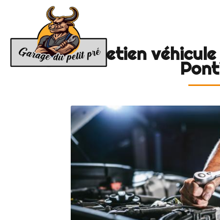
Accue
GARAGE
DU
PETIT
Entretien véhicul
PRÉ
Pont