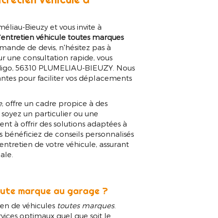
éliau-Bieuzy et vous invite à
'
entretien véhicule toutes marques
mande de devis, n'hésitez pas à
r une consultation rapide, vous
Pradigo, 56310 PLUMELIAU-BIEUZY. Nous
tes pour faciliter vos déplacements
e
, offre un cadre propice à des
 soyez un particulier ou une
nt à offrir des solutions adaptées à
us bénéficiez de conseils personnalisés
'entretien de votre véhicule, assurant
ale.
oute marque au garage ?
ien de véhicules
toutes marques
.
rvices optimaux quel que soit le