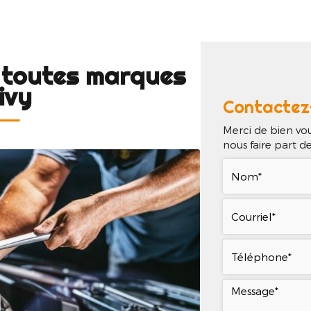
il
Qui sommes-nous ?
Nos services
Nos réa
e toutes marques
ivy
Contactez
Merci de bien vou
nous faire part 