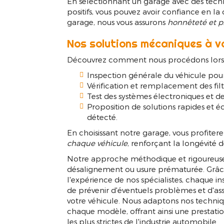
En sélectionnant un garage avec des technic
positifs, vous pouvez avoir confiance en la 
garage, nous vous assurons
honnêteté et p
Nos solutions mécaniques à v
Découvrez comment nous procédons lors d
Inspection générale du véhicule pou
Vérification et remplacement des filtre
Test des systèmes électroniques et de
Proposition de solutions rapides e
détecté.
En choisissant notre garage, vous profiter
chaque véhicule
, renforçant la longévité d
Notre approche méthodique et rigoureuse 
désalignement ou usure prématurée. Grâ
l'expérience de nos spécialistes, chaque in
de prévenir d'éventuels problèmes et d'as
votre véhicule. Nous adaptons nos techniqu
chaque modèle, offrant ainsi une prestat
Révision voit
les plus strictes de l'industrie automobile.