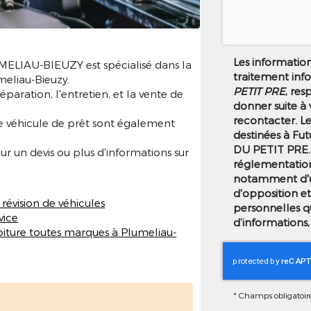
Les informations
LIAU-BIEUZY est spécialisé dans la
traitement inf
meliau-Bieuzy.
PETIT PRE
, res
réparation, l'entretien, et la vente de
donner suite à
recontacter. L
 de véhicule de prêt sont également
destinées à Fut
DU PETIT PRE.
 un devis ou plus d'informations sur
réglementation
notamment d'un 
d'opposition e
 révision de véhicules
personnelles q
vice
d’informations,
oiture toutes marques à Plumeliau-
*
Champs obligatoir