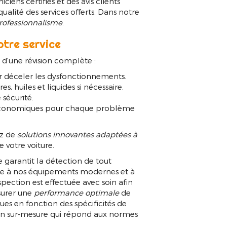
iens certifiés et des avis clients
qualité des services offerts. Dans notre
rofessionnalisme
.
otre service
'une révision complète :
r déceler les dysfonctionnements.
s, huiles et liquides si nécessaire.
 sécurité.
t économiques pour chaque problème
ez de
solutions innovantes adaptées à
e votre voiture.
garantit la détection de tout
ce à nos équipements modernes et à
spection est effectuée avec soin afin
surer une
performance optimale
de
es en fonction des spécificités de
ion sur-mesure qui répond aux normes
ure toutes marques