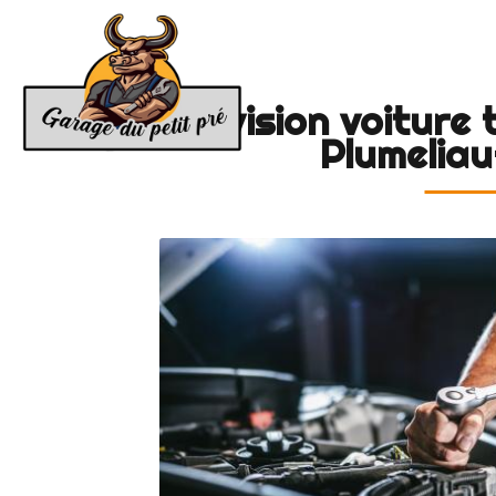
Accue
GARAGE
DU
PETIT
Révision voiture
PRÉ
Plumeliau