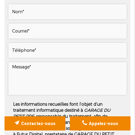
Les informations recueillies font l’objet d’un
traitement informatique destiné à
GARAGE DU
PETIT PRE
, responsable du traitement, afin de
donner suite à votre demande et de vous
Contactez-nous
Appelez-nous
recontacter. Les données sont également destinées
à Futur Digital, prestataire de GARAGE DU PETIT