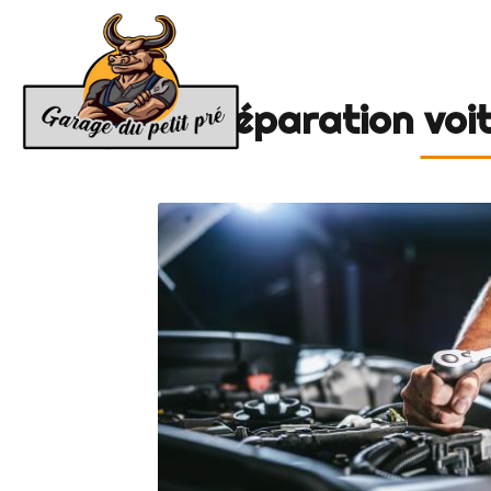
Accue
GARAGE
DU
PETIT
Réparation voit
PRÉ