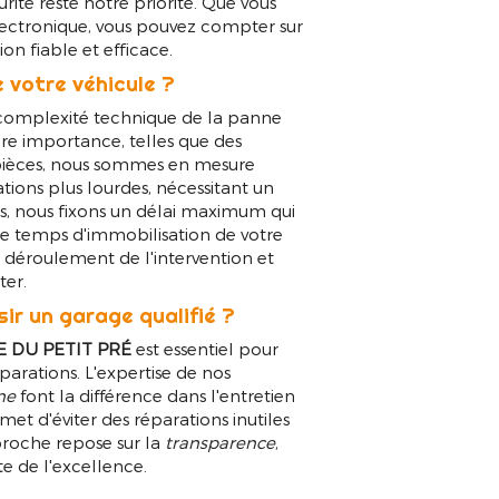
ité reste notre priorité. Que vous
ectronique, vous pouvez compter sur
on fiable et efficace.
e votre véhicule ?
 complexité technique de la panne
re importance, telles que des
pièces, nous sommes en mesure
ations plus lourdes, nécessitant un
ues, nous fixons un délai maximum qui
 le temps d'immobilisation de votre
 déroulement de l'intervention et
ter.
ir un garage qualifié ?
 DU PETIT PRÉ
est essentiel pour
éparations. L'expertise de nos
ne
font la différence dans l'entretien
met d'éviter des réparations inutiles
pproche repose sur la
transparence
,
te de l'excellence.