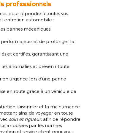
iture Pluméliau
ls professionnels
ces pour répondre à toutes vos
t entretien automobile :
 les pannes mécaniques,
es performances et de prolonger la
s et certifiés, garantissant une
les anomalies et prévenir toute
r en urgence lors d'une panne
ise en route grâce à un véhicule de
ntretien saisonnier et la maintenance
rmettant ainsi de voyager en toute
 avec
soin et rigueur
, afin de répondre
nce imposées par les normes
ovation et service client pour vous