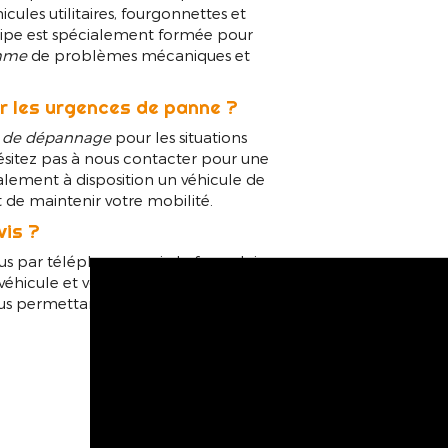
cules utilitaires, fourgonnettes et
ipe est spécialement formée pour
mme
de problèmes mécaniques et
r les urgences de panne ?
e de dépannage
pour les situations
ésitez pas à nous contacter pour une
lement à disposition un véhicule de
 de maintenir votre mobilité.
vis ?
us par téléphone ou via le formulaire
 véhicule et vous fourniront une
ous permettant de planifier