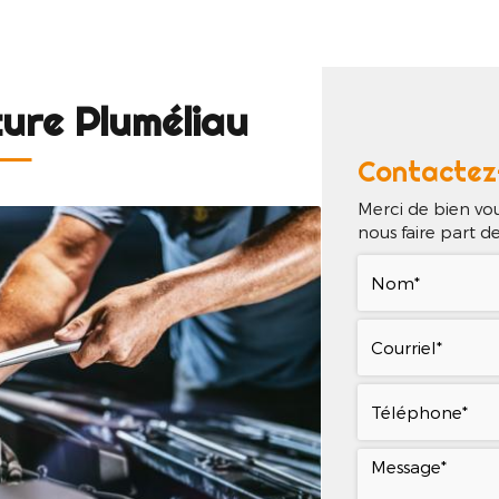
il
Qui sommes-nous ?
Nos services
Nos réa
ure Pluméliau
Contactez
Merci de bien vou
nous faire part 