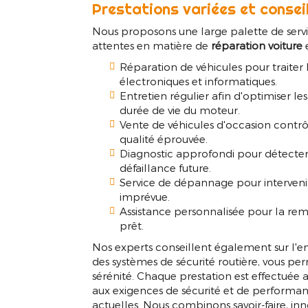
Réparation vo
Prestations variées et consei
Nous proposons une large palette de servi
attentes en matière de
réparation voiture
e
Réparation de véhicules pour traiter
électroniques et informatiques.
Entretien régulier afin d'optimiser l
durée de vie du moteur.
Vente de véhicules d'occasion contrôlé
qualité éprouvée.
Diagnostic approfondi pour détecter 
défaillance future.
Service de dépannage pour interveni
imprévue.
Assistance personnalisée pour la rem
prêt.
Nos experts conseillent également sur l'e
des systèmes de sécurité routière, vous pe
sérénité. Chaque prestation est effectuée
aux exigences de sécurité et de performa
actuelles. Nous combinons savoir-faire, inn