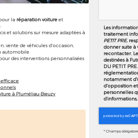
 pour la
réparation voiture
et
.
Les informations
écis et solutions sur mesure adaptées à
traitement inf
PETIT PRE
, res
n, vente de véhicules d'occasion,
donner suite à
n automobile.
recontacter. L
our des interventions personnalisées
destinées à Fut
DU PETIT PRE.
réglementation
notamment d'un 
 efficace
d'opposition e
sionnels
personnelles q
oiture à Pluméliau-Bieuzy
d’informations,
*
Champs obligatoir